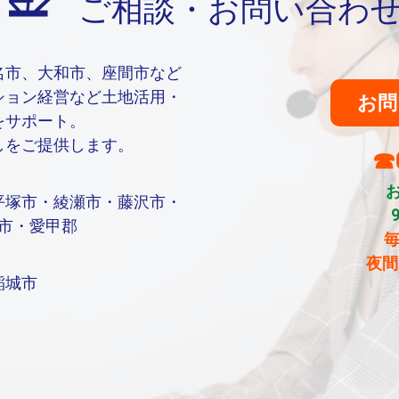
ご相談・お問い合わ
名市、大和市、座間市など
ション経営など土地活用・
お問
をサポート。
しをご提供します。
☎0
平塚市・綾瀬市・藤沢市・
市・愛甲郡
毎
夜間
稲城市