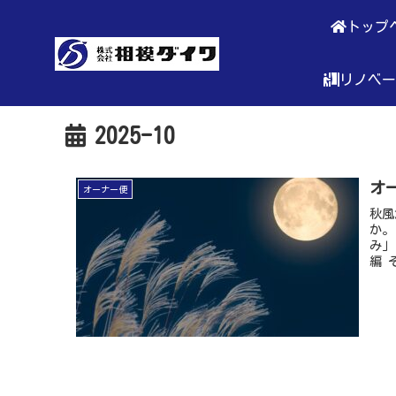
トップ
リノベー
2025-10
オ
オーナー便
秋風
か。
み」
編 